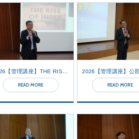
2026【管理講座】THE RISE OF INDIA
READ MORE
READ MORE