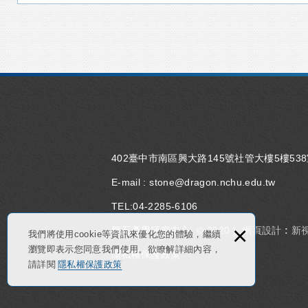
402臺中市南區興大路145號社管大樓5樓53
E-mail :
stone@dragon.nchu.edu.tw
TEL:
04-2285-6106
×
磐石產學研究中心
© 2020 |
網頁設計 : 新
我們將使用cookie等資訊來優化您的體驗，繼續
瀏覽即表示您同意我們使用。欲瞭解詳細內容，
隱私權保護政策
請詳閱
隱私權保護政策