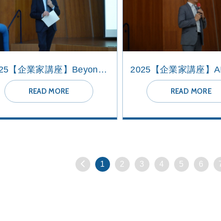
2025【企業家講座】Beyond Check-In:How AI is Transforming Hospitality and Hospitality Schools
READ MORE
READ MORE
1
2
3
4
5
6