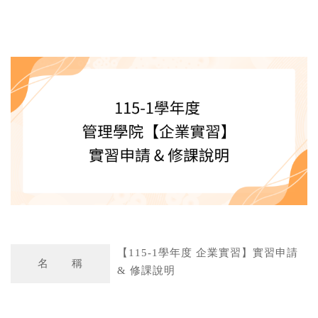
W
S
h
i
a
n
t
a
s
W
A
e
p
i
p
b
o
【115-1學年度 企業實習】實習申請
名 稱
& 修課說明