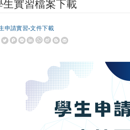
學生實習檔案下載
生申請實習-文件下載
W
S
h
i
a
n
t
a
s
W
A
e
p
i
p
b
o