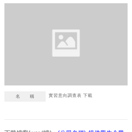
a
n
t
a
s
W
A
e
p
i
p
b
o
實習意向調查表 下載
名 稱