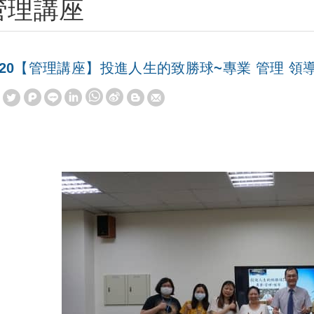
管理講座
020【管理講座】投進人生的致勝球~專業 管理 領
W
S
h
i
a
n
t
a
s
W
A
e
p
i
p
b
o