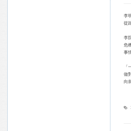
李
從
李
危
事
「
做
向