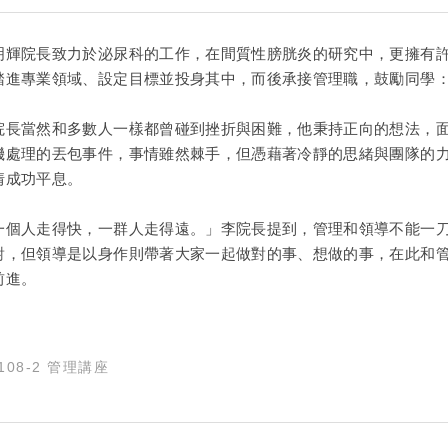
明輝院長致力於泌尿科的工作，在間質性膀胱炎的研究中，更擁有
踏進專業領域、設定目標並投身其中，而後承接管理職，鼓勵同學
院長當然和多數人一樣都曾碰到挫折與困難，他秉持正向的想法，
機處理的丟包事件，事情雖然棘手，但憑藉著冷靜的思緒與團隊的
情成功平息。
一個人走得快，一群人走得遠。」李院長提到，管理和領導不能一
對，但領導是以身作則帶著大家一起做對的事、想做的事，在此和
前進。
108-2 管理講座