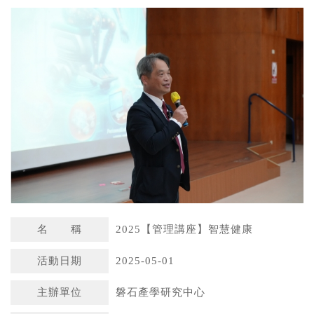
a
n
t
a
s
W
A
e
p
i
p
b
o
名 稱
2025【管理講座】智慧健康
活動日期
2025-05-01
主辦單位
磐石產學研究中心