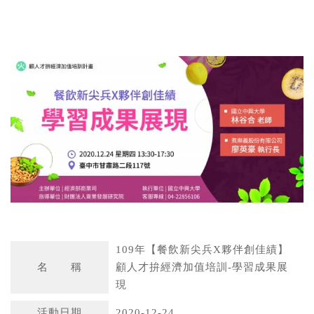
W
S
h
i
a
n
t
a
s
W
A
e
p
i
p
b
o
109年【餐飲新尖兵X夥伴創佳績】
名 稱
顧人才拚經濟加值培訓-學習成果展
現
活動日期
2020-12-24