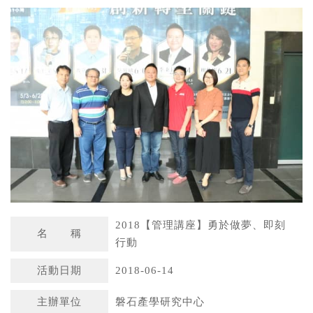
a
n
t
a
s
W
A
e
p
i
p
b
o
2018【管理講座】勇於做夢、即刻
名 稱
行動
活動日期
2018-06-14
主辦單位
磐石產學研究中心