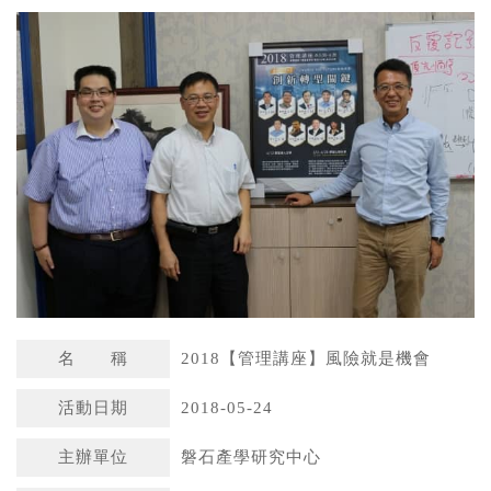
a
n
t
a
s
W
A
e
p
i
p
b
o
名 稱
2018【管理講座】風險就是機會
活動日期
2018-05-24
主辦單位
磐石產學研究中心