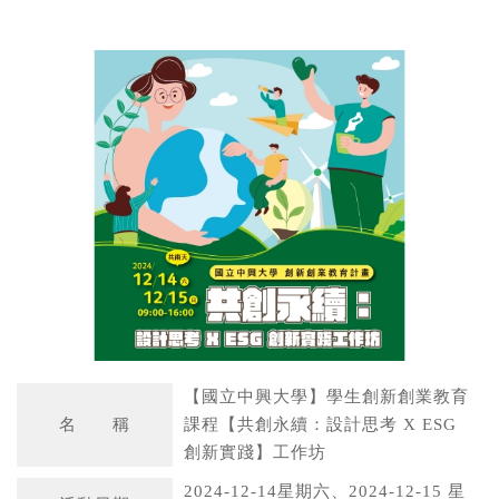
W
S
h
i
a
n
t
a
s
W
A
e
p
i
p
b
o
【國立中興大學】學生創新創業教育
名 稱
課程【共創永續：設計思考 X ESG
創新實踐】工作坊
2024-12-14星期六、2024-12-15 星