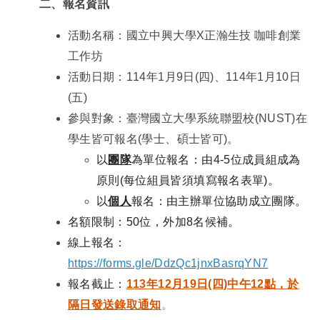
二、
報名資訊
活動名稱：國立中興大學X正瀚生技 咖啡創業
工作坊
活動日期：114年1月9日(四)、114年1月10日
(五)
參與對象：臺灣國立大學系統聯盟校(NUST)在
學生皆可報名(學士、碩士皆可)。
以
團隊
為單位報名：由4-5位成員組成為
原則
(
每位組員皆須填寫報名表單)。
以
個人
報名：由主辦單位協助成立團隊。
名額限制：50位，外加8名候補。
線上報名：
https://forms.gle/DdzQc1jnxBasrqYN7
報名截止：
113年12月19日(四)中午12點，
於
隔日發送錄取通知
。