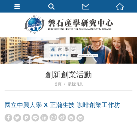
創新創業活動
首頁
最新消息
國立中興大學 X 正瀚生技 咖啡創業工作坊
W
S
h
i