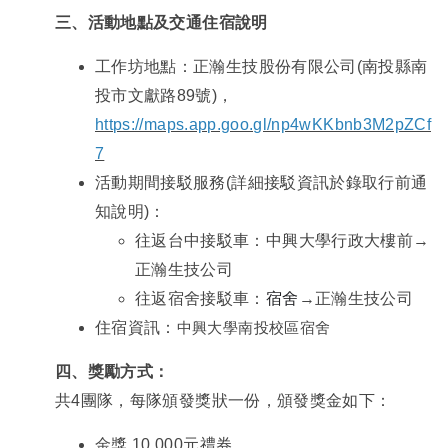
三、活動地點及交通住宿說明
工作坊地點：正瀚生技股份有限公司(南投縣南
投市文獻路89號)，
https://maps.app.goo.gl/np4wKKbnb3M2pZCf
7
活動期間接駁服務(詳細接駁資訊於錄取行前通
知說明)：
往返台中接駁車：中興大學行政大樓前→
正瀚生技公司
往返宿舍接駁車：
宿舍
→
正瀚生技公司
住宿資訊：
中興大學南投校區宿舍
四、
獎勵方式
：
共4團隊，每隊頒發獎狀一份，頒發獎金如下：
金獎 10,000元禮券