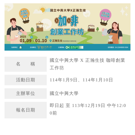
a
n
t
a
s
W
A
e
p
i
p
b
國立中興大學 X 正瀚生技 咖啡創業
o
名 稱
工作坊
活動日期
114年1月9日、114年1月10日
主辦單位
國立中興大學
即日起 至 113年12月19日 中午12:0
報名日期
0前