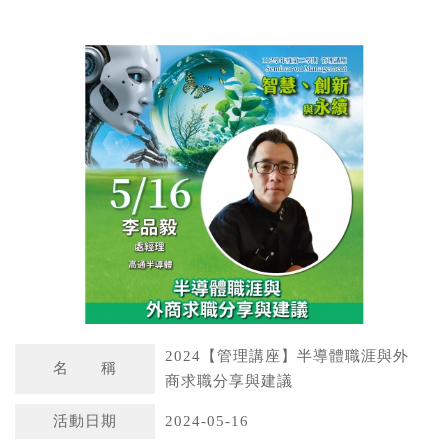
W
S
h
i
a
n
t
a
s
W
A
e
p
i
p
b
o
2024【管理講座】半導體職涯與外
名 稱
商求職分享與建議
活動日期
2024-05-16