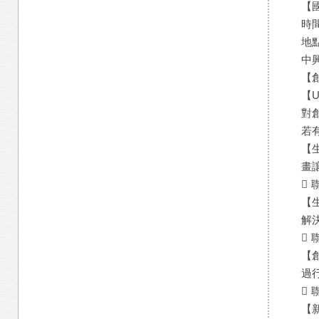
【
時間
地點
中
【
【
對
若
【
畫
 
【
解
 
【
過
 
【