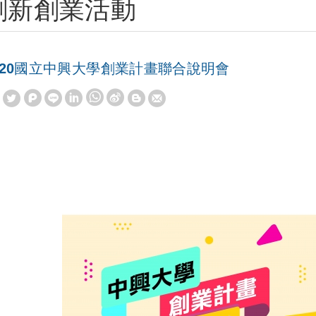
創新創業活動
020國立中興大學創業計畫聯合說明會
W
S
h
i
a
n
t
a
s
W
A
e
p
i
p
b
o