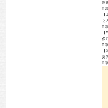
劃
 
【
之
 
【
個
 
【
提
 